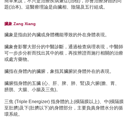
簡單來說，不只是治療疾病兼症(治標)，亦會治療身體的問
題(治本)。這醫療理論是由臟相、陰陽及五行組成。
臟象 Zang Xiang
臟象是指由於內臟或身體機能導致的外在身體表現。
臟象會影響大部分的中醫診斷，通過檢查病理表現，中醫師
可一步步分析而找出其中的根，再按辨證而施行相關的治療
或處方藥物。
臟指在身體內的臟腑，象指其臟腑於身體外在的表現。
臟腑指身體的五臟 (心、肝、脾、肺、腎)及六腑(膽、胃、
膀胱、大腸、小腸及三焦)。
三焦 (Triple Energizer) 指身體的上(橫隔膜以上)、中(橫隔膜
至肚臍)及下(肚臍以下)的身體部分，主要負責身體水分的循
環系統。