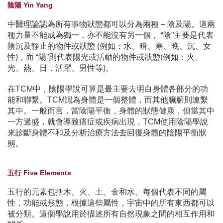
陰陽 Yin Yang
中醫理論認為所有事物狀態都可以分為兩種 – 陰及陽。這兩
種力量不能成為獨一，亦不能沒有另一個， “陰”主要是代表
陰沉及靜止的物件或狀態 (例如：水、暗、寒、晚、沉、女
性)，而 “陽”則代表陽光或活動的物件或狀態(例如：火、
光、熱、日，活躍、男性等)。
在TCM中，陰陽學說可算是最主要去明白身體各部分的功
能和聯繋。TCM認為身體是一個整體，而其他臟腑則連繫
其中。一般而言，當陰陽平衡，身體的狀態健康，但當其中
一方過盛，就會導致痛症或疾病出現，TCM使用陰陽學說
來診斷身體不和及分析治療方法去回復身體的陰陽平衡狀
態。
五行 Five Elements
五行的元素包括木、火、土、金和水。每個代表不同的屬
性，功能或形態，根據這些屬性，宇宙中的所有東西都可以
被分類。這個學說用於描述所有自然現象之間的相互作用和