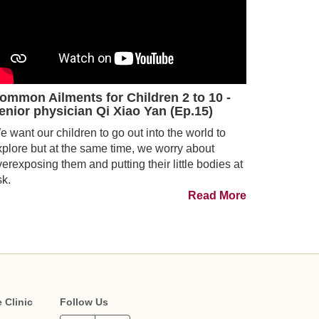
ommon Ailments for Children 2 to 10 -
enior physician Qi Xiao Yan (Ep.15)
 want our children to go out into the world to
xplore but at the same time, we worry about
erexposing them and putting their little bodies at
sk.
Read More
 Clinic
Follow Us