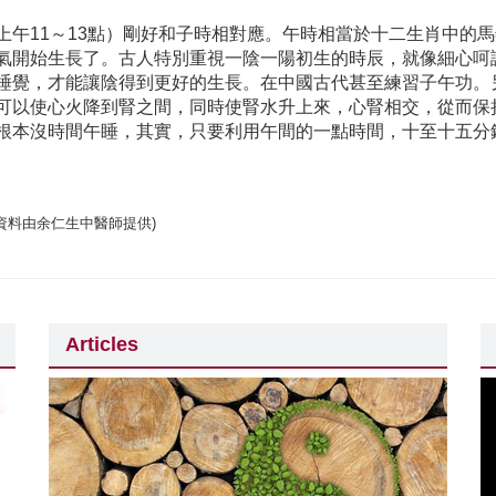
上午11～13點）剛好和子時相對應。午時相當於十二生肖中的
氣開始生長了。古人特別重視一陰一陽初生的時辰，就像細心呵
睡覺，才能讓陰得到更好的生長。在中國古代甚至練習子午功。
可以使心火降到腎之間，同時使腎水升上來，心腎相交，從而保
根本沒時間午睡，其實，只要利用午間的一點時間，十至十五分
(資料由余仁生中醫師提供)
Articles