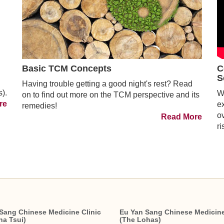
Basic TCM Concepts
C
S
Having trouble getting a good night's rest? Read
s).
We
on to find out more on the TCM perspective and its
re
e
remedies!
ov
Read More
ri
Sang Chinese Medicine Clinic
Eu Yan Sang Chinese Medicine
ha Tsui)
(The Lohas)