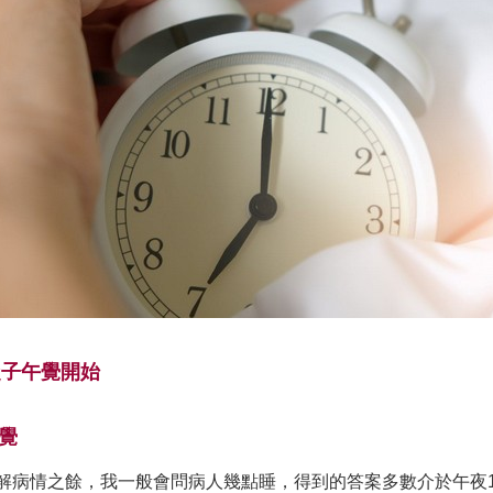
從子午覺開始
時覺
解病情之餘，我一般會問病人幾點睡，得到的答案多數介於午夜1