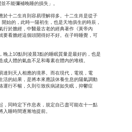
間並不能彌補晚睡的損失」。
應於十二生肖則容易理解得多。十二生肖是從子
）開始的，此時一陽初生，也是天地俱生的時辰，
氣行於膽經，中醫最古老的經典著作《黃帝內
就要看膽經這個頭開得好不好。在子時睡覺，可
晚上10點到淩晨3點的睡眠質量是最好的，也是
造成人體的氣血不足和毒素在體內的堆積。
易達到天人相應的境界。而在現代，電視，電
生活的結果，是將本來應該休養生息的陽氣調動
絡運行不暢，久則引致疾病諸如失眠，抑鬱症
起，同時定下作息表，規定自己盡可能在十一點
將入睡時間逐漸地提前。