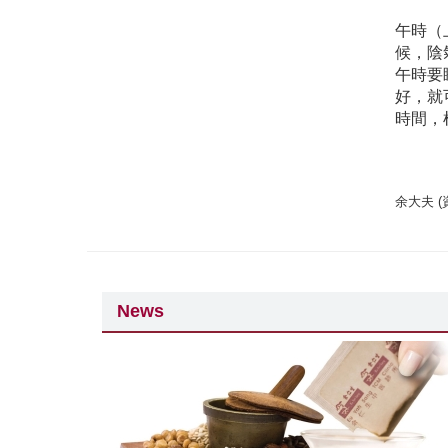
午時（
候，陰
午時要
好，就
時間，
余大夫 
News