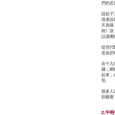
們的反
說起子
或者說
天為陽
經》說
以讓膽
從現代
造血的
在十九
腦，網
起來，
等。
很多人
前睡覺
2.午