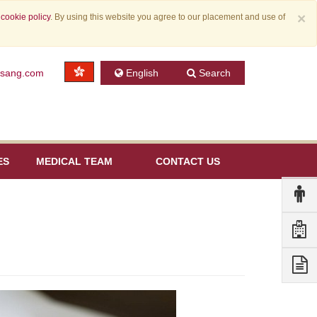
×
r
cookie policy
. By using this website you agree to our placement and use of
nsang.com
English
Search
ES
MEDICAL TEAM
CONTACT US