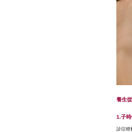
養生
1.子
診症瞭