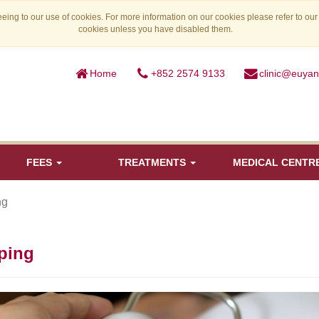
eing to our use of cookies. For more information on our cookies please refer to ou
cookies unless you have disabled them.
Home
+852 2574 9133
clinic@euya
FEES
TREATMENTS
MEDICAL CENTR
ng
ping