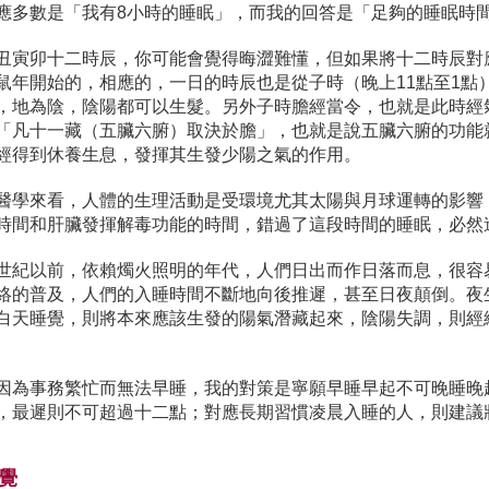
應多數是「我有8小時的睡眠」，而我的回答是「足夠的睡眠時
丑寅卯十二時辰，你可能會覺得晦澀難懂，但如果將十二時辰對
鼠年開始的，相應的，一日的時辰也是從子時（晚上11點至1點
，地為陰，陰陽都可以生髮。另外子時膽經當令，也就是此時經
「凡十一藏（五臟六腑）取決於膽」，也就是說五臟六腑的功能
經得到休養生息，發揮其生發少陽之氣的作用。
醫學來看，人體的生理活動是受環境尤其太陽與月球運轉的影響，
時間和肝臟發揮解毒功能的時間，錯過了這段時間的睡眠，必然
世紀以前，依賴燭火照明的年代，人們日出而作日落而息，很容
絡的普及，人們的入睡時間不斷地向後推遲，甚至日夜顛倒。夜
白天睡覺，則將本來應該生發的陽氣潛藏起來，陰陽失調，則經
因為事務繁忙而無法早睡，我的對策是寧願早睡早起不可晚睡晚
，最遲則不可超過十二點；對應長期習慣凌晨入睡的人，則建議
時覺