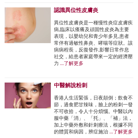
認識異位性皮膚炎
異位性皮膚炎是一種慢性炎症皮膚疾
病,臨床以瘙癢及頑固性皮炎為主要
表現，以嬰幼兒和青少年多見,患者
常伴有過敏性鼻炎、哮喘等症狀。該
病病程長，反復發作,影響日常作息
社交，給患者家庭帶來一定的經濟壓
力
...了解更多
中醫解說粉刺
香港人生活緊張，日夜顛倒；飲食不
節，過食肥甘辣味，臉上的粉刺一發
不可收拾，令人十分煩惱。中醫以內
服中藥「消」、「托」、「補」法，
加上中藥外敷和針刺療法，根據不同
的體質和病因，辨症施治
...了解更多