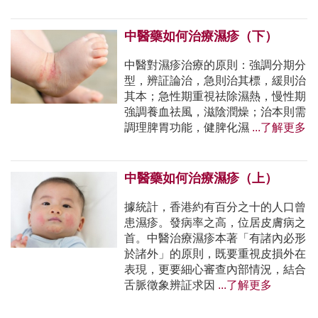
中醫藥如何治療濕疹（下）
中醫對濕疹治療的原則：強調分期分
型，辨証論治，急則治其標，緩則治
其本；急性期重視祛除濕熱，慢性期
強調養血祛風，滋陰潤燥；治本則需
調理脾胃功能，健脾化濕
...了解更多
中醫藥如何治療濕疹（上）
據統計，香港約有百分之十的人口曾
患濕疹。發病率之高，位居皮膚病之
首。中醫治療濕疹本著「有諸內必形
於諸外」的原則，既要重視皮損外在
表現，更要細心審查內部情況，結合
舌脈徵象辨証求因
...了解更多